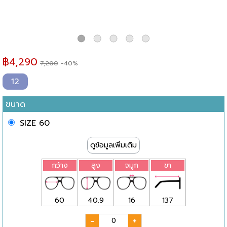
฿
4,290
7,200
-40%
12
ขนาด
SIZE 60
ดูข้อมูลเพิ่มเติม
กว้าง
สูง
จมูก
ขา
60
40.9
16
137
-
+