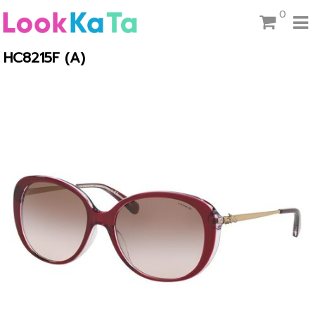
0
HC8215F (A)