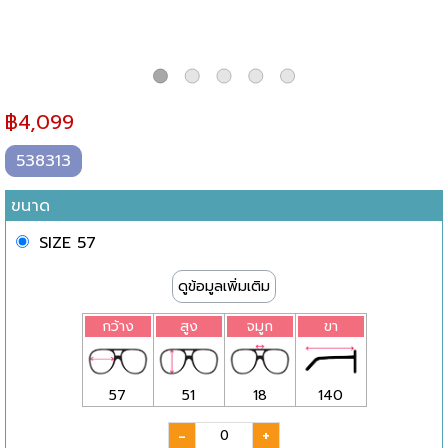
฿
4,099
538313
ขนาด
SIZE 57
ดูข้อมูลเพิ่มเติม
กว้าง
สูง
จมูก
ขา
57
51
18
140
-
+