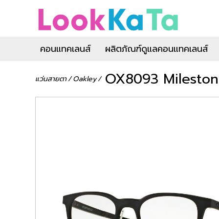
คอนแทคเลนส์
ผลิตภัณฑ์ดูแลคอนแทคเลนส์
OX8093 Mileston
แว่นสายตา
/
Oakley
/