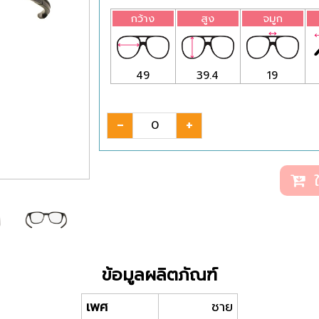
กว้าง
สูง
จมูก
49
39.4
19
-
+
ใ
ข้อมูลผลิตภัณฑ์
เพศ
ชาย