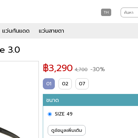
TH
แว่นกันแดด
แว่นสายตา
e 3.0
฿
3,290
-30%
4,700
01
02
07
ขนาด
SIZE 49
ดูข้อมูลเพิ่มเติม