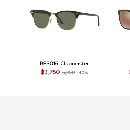
RB3016 Clubmaster
฿3,750
6,250
-40%