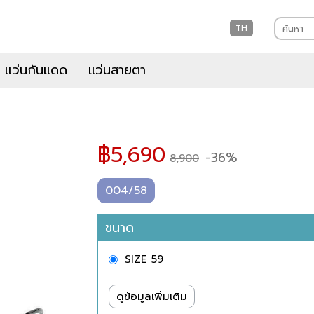
TH
แว่นกันแดด
แว่นสายตา
฿
5,690
-36%
8,900
004/58
ขนาด
SIZE 59
ดูข้อมูลเพิ่มเติม