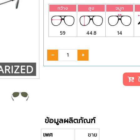
กว้าง
สูง
จมูก
59
44.8
14
-
+
ใ
ข้อมูลผลิตภัณฑ์
เพศ
ชาย