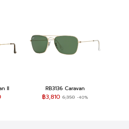
n II
RB3136 Caravan
0
฿3,810
6,350
-40%