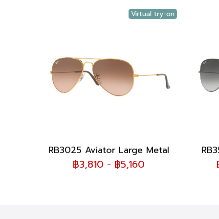
Virtual try-on
RB3025 Aviator Large Metal
RB35
฿3,810 - ฿5,160