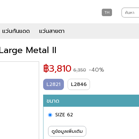
TH
แว่นกันแดด
แว่นสายตา
Large Metal II
฿
3,810
-40%
6,350
L2821
L2846
ขนาด
SIZE 62
ดูข้อมูลเพิ่มเติม