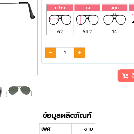
กว้าง
สูง
จมูก
62
54.2
14
-
+
ใ
ข้อมูลผลิตภัณฑ์
เพศ
ชาย