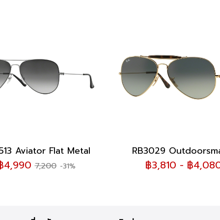
13 Aviator Flat Metal
RB3029 Outdoorsma
฿4,990
฿3,810 - ฿4,08
7,200
-31%