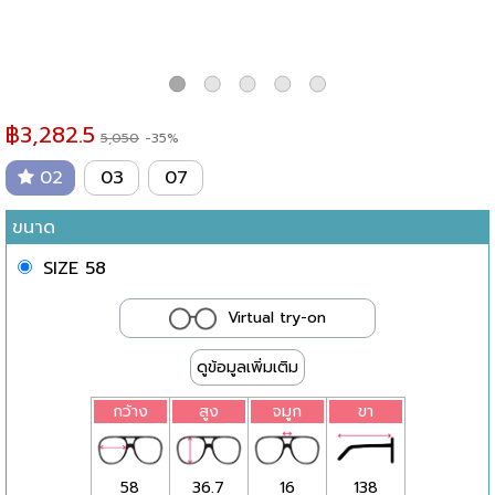
฿
3,282.5
5,050
-35%
02
03
07
ขนาด
SIZE 58
Virtual try-on
ดูข้อมูลเพิ่มเติม
กว้าง
สูง
จมูก
ขา
58
36.7
16
138